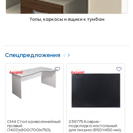
Топы, каркасы и ящики к тумбам
Спецпредложения
СМ4 Стол криволинейный
236775 Коврик-
4
правый
подкладка настольный
J
(1400х900(700)х750),
для письма (650Ч450 мм),
п