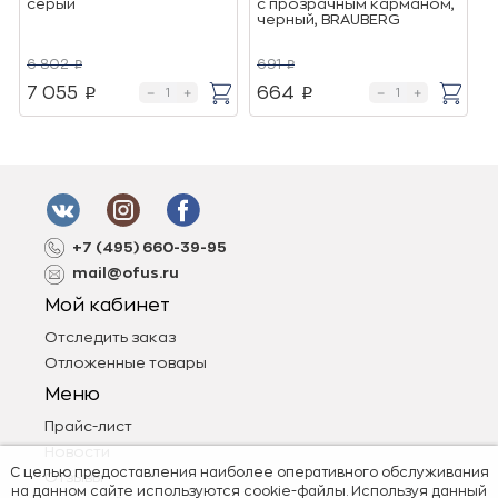
cерый
с прозрачным карманом,
черный, BRAUBERG
6 802
691
8
p
p
7 055
664
p
p
+7 (495) 660-39-95
mail@ofus.ru
Мой кабинет
Отследить заказ
Отложенные товары
Меню
Прайс-лист
Новости
С целью предоставления наиболее оперативного обслуживания
Отзывы
на данном сайте используются cookie-файлы. Используя данный