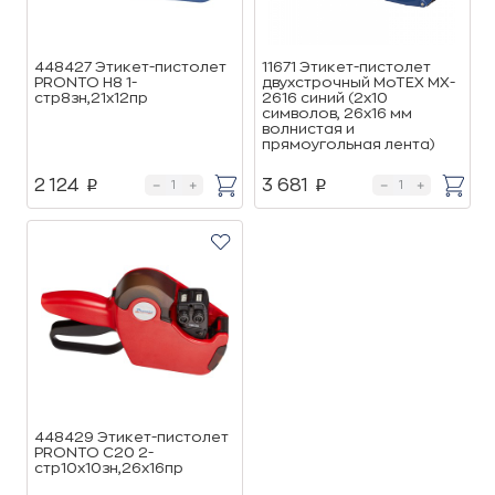
448427 Этикет-пистолет
11671 Этикет-пистолет
PRONTO H8 1-
двухстрочный МоТЕХ MX-
стр8зн,21х12пр
2616 синий (2х10
символов, 26x16 мм
волнистая и
прямоугольная лента)
2 124
3 681
p
p
448429 Этикет-пистолет
PRONTO C20 2-
стр10х10зн,26х16пр