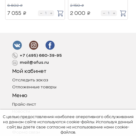
6 802
2 150
6
p
p
7 055
2 000
4
p
p
+7 (495) 660-39-95
mail@ofus.ru
Мой кабинет
Отследить заказ
Отложенные товары
Меню
Прайс-лист
Новости
С целью предоставления наиболее оперативного обслуживания
Отзывы
на данном сайте используются cookie-файлы. Используя данный
Карта сайта
сайт, вы даете свое согласие на использование нами cookie-
Форма связи
файлов.