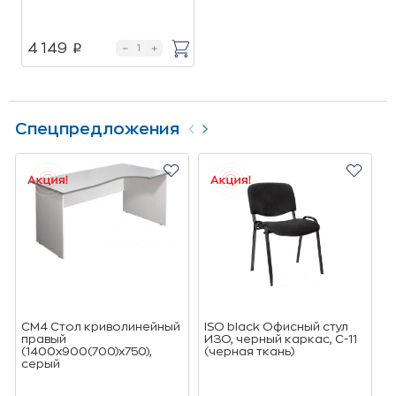
4 149
p
Спецпредложения
СМ4 Стол криволинейный
ISO black Офисный стул
Т
правый
ИЗО, черный каркас, C-11
о
(1400х900(700)х750),
(черная ткань)
(
cерый
о