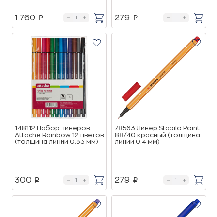
1 760
279
p
p
148112 Набор линеров
78563 Линер Stabilo Point
Attache Rainbow 12 цветов
88/40 красный (толщина
(толщина линии 0.33 мм)
линии 0.4 мм)
300
279
p
p