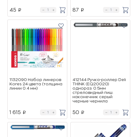
45
87
p
p
1132090 Набор линеров
412144 Ручка-роллер Deli
Kores 24 цвета (толщина
THINK (EQ20020)
линии 0.4 мм)
однораз. 0.5мм
стреловидный пиш.
наконечник серый
черные чернила
1 615
50
p
p