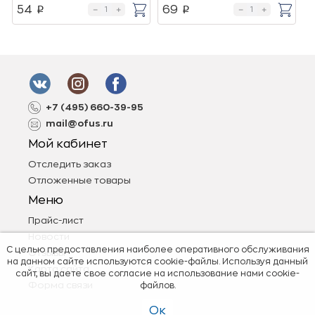
54
69
p
p
+7 (495) 660-39-95
mail@ofus.ru
Мой кабинет
Отследить заказ
Отложенные товары
Меню
Прайс-лист
Новости
С целью предоставления наиболее оперативного обслуживания
Отзывы
на данном сайте используются cookie-файлы. Используя данный
Карта сайта
сайт, вы даете свое согласие на использование нами cookie-
Форма связи
файлов.
Ок