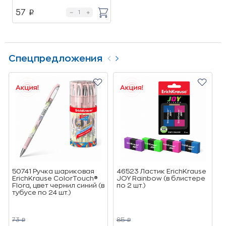
57
p
Спецпредложения
50741 Ручка шариковая
46523 Ластик ErichKrause
I
ErichKrause ColorTouch®
JOY Rainbow (в блистере
И
Flora, цвет чернил синий (в
по 2 шт.)
(
тубусе по 24 шт.)
73
85
2
p
p