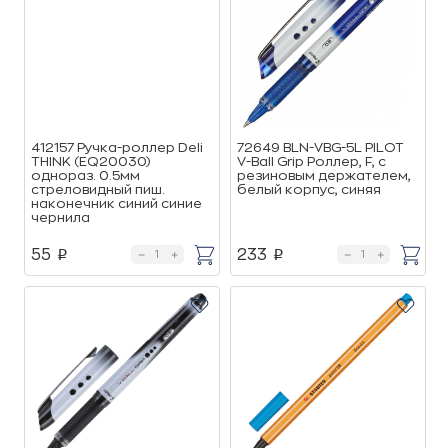
412157 Ручка-роллер Deli
72649 BLN-VBG-5L PILOT
THINK (EQ20030)
V-Ball Grip Роллер, F, с
однораз. 0.5мм
резиновым держателем,
стреловидный пиш.
белый корпус, синяя
наконечник синий синие
чернила
55
233
p
p