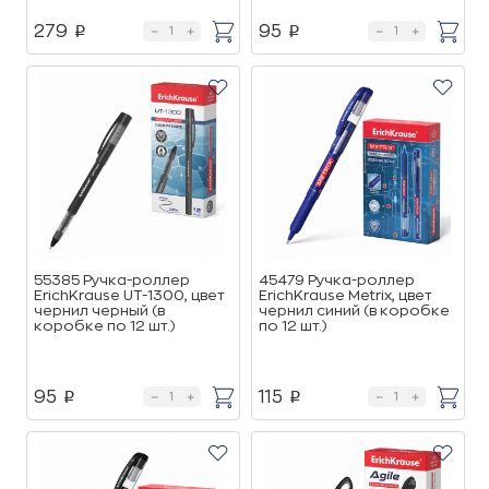
279
95
p
p
55385 Ручка-роллер
45479 Ручка-роллер
ErichKrause UT-1300, цвет
ErichKrause Metrix, цвет
чернил черный (в
чернил синий (в коробке
коробке по 12 шт.)
по 12 шт.)
95
115
p
p