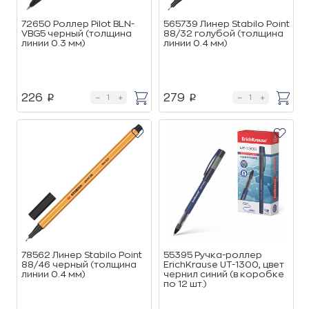
72650 Роллер Pilot BLN-
565739 Линер Stabilo Point
VBG5 черный (толщина
88/32 голубой (толщина
линии 0.3 мм)
линии 0.4 мм)
226
279
p
p
78562 Линер Stabilo Point
55395 Ручка-роллер
88/46 черный (толщина
ErichKrause UT-1300, цвет
линии 0.4 мм)
чернил синий (в коробке
по 12 шт.)