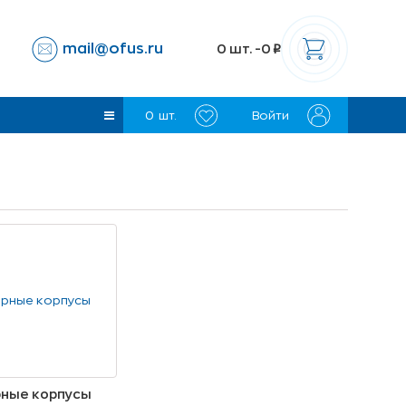
mail@ofus.ru
0
шт. -
0
p
0
шт.
Войти
ные корпусы