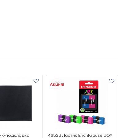
ик-подкладка
46523 Ластик ErichKrause JOY
СМ4 С