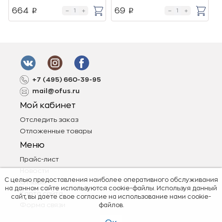
664
69
p
p
+7 (495) 660-39-95
mail@ofus.ru
Мой кабинет
Отследить заказ
Отложенные товары
Меню
Прайс-лист
Новости
С целью предоставления наиболее оперативного обслуживания
Отзывы
на данном сайте используются cookie-файлы. Используя данный
Карта сайта
сайт, вы даете свое согласие на использование нами cookie-
Форма связи
файлов.