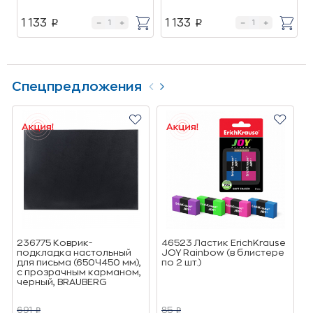
1 133
1 133
p
p
Спецпредложения
236775 Коврик-
46523 Ластик ErichKrause
5
подкладка настольный
JOY Rainbow (в блистере
E
для письма (650Ч450 мм),
по 2 шт.)
F
с прозрачным карманом,
т
черный, BRAUBERG
691
85
7
p
p