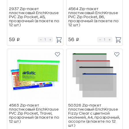
2937 Zip-пакет
4564 Zip-пакет
пластиковый ErichKrause
пластиковый ErichKrause
PVC Zip Pocket, A5,
PVC Zip Pocket, B6,
прозрачный (в пакете по
прозрачный (в пакете по
12 шт.)
12 шт.)
59
56
p
p
4563 Zip-пакет
50326 Zip-пакет
пластиковый ErichKrause
пластиковый ErichKrause
PVC Zip Pocket, Travel,
Fizzy Clear c цветной
прозрачный (в пакете по
молнией, А4, прозрачный,
12 шт.)
ассорти (в пакете по 12
шт.)