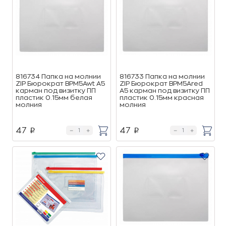
816734 Папка на молнии
816733 Папка на молнии
ZIP Бюрократ BPM5Awt А5
ZIP Бюрократ BPM5Ared
карман под визитку ПП
А5 карман под визитку ПП
пластик 0.15мм белая
пластик 0.15мм красная
молния
молния
47
47
p
p