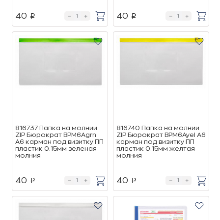
40
40
p
p
816737 Папка на молнии
816740 Папка на молнии
ZIP Бюрократ BPM6Agrn
ZIP Бюрократ BPM6Ayel А6
А6 карман под визитку ПП
карман под визитку ПП
пластик 0.15мм зеленая
пластик 0.15мм желтая
молния
молния
40
40
p
p