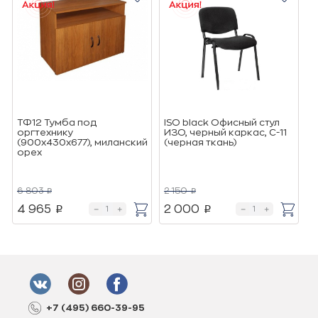
ТФ12 Тумба под
ISO black Офисный стул
2
оргтехнику
ИЗО, черный каркас, C-11
п
(900х430х677), миланский
(черная ткань)
д
орех
с
ч
6 803
2 150
6
p
p
4 965
2 000
p
p
+7 (495) 660-39-95