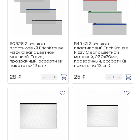
50328 Zip-пакет
54943 Zip-пакет
пластиковый ErichKrause
пластиковый ErichKrause
Fizzy Clear с цветной
Fizzy Clear c цветной
молнией, Travel,
молнией, 230х70мм,
прозрачный, ассорти (в
прозрачный, ассорти (в
пакете по 12 шт.)
пакете по 12 шт.)
28
25
p
p