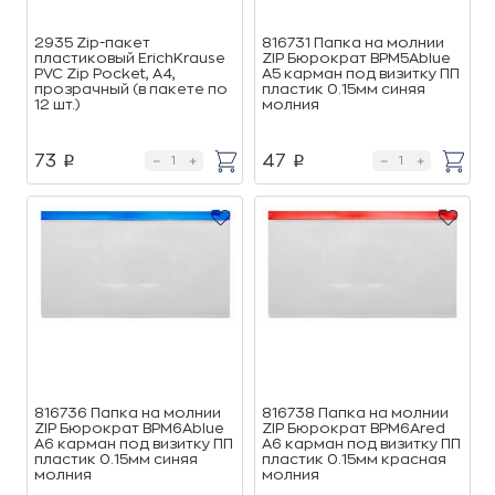
2935 Zip-пакет
816731 Папка на молнии
пластиковый ErichKrause
ZIP Бюрократ BPM5Ablue
PVC Zip Pocket, A4,
А5 карман под визитку ПП
прозрачный (в пакете по
пластик 0.15мм синяя
12 шт.)
молния
73
47
p
p
816736 Папка на молнии
816738 Папка на молнии
ZIP Бюрократ BPM6Ablue
ZIP Бюрократ BPM6Ared
А6 карман под визитку ПП
А6 карман под визитку ПП
пластик 0.15мм синяя
пластик 0.15мм красная
молния
молния