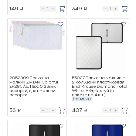
149
349
p
p
2052809 Папка на
55027 Папка на молнии c
молнии ZIP Deli Colorful
2 кольцами пластиковая
EF281, A5, ПВХ, 0.23мм,
ErichKrause Diamond Total
ассорти, цвет молнии
White, A4+, белый (в
ассорти
пакете по 4 шт.)
Новинка
56
407
p
p