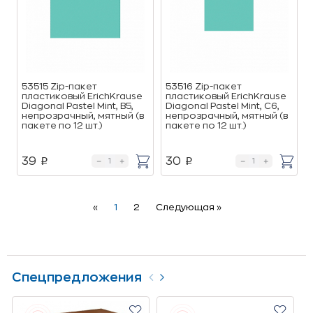
53515 Zip-пакет
53516 Zip-пакет
пластиковый ErichKrause
пластиковый ErichKrause
Diagonal Pastel Mint, B5,
Diagonal Pastel Mint, C6,
непрозрачный, мятный (в
непрозрачный, мятный (в
пакете по 12 шт.)
пакете по 12 шт.)
39
30
p
p
Previous
Next
«
1
2
Следующая »
Спецпредложения