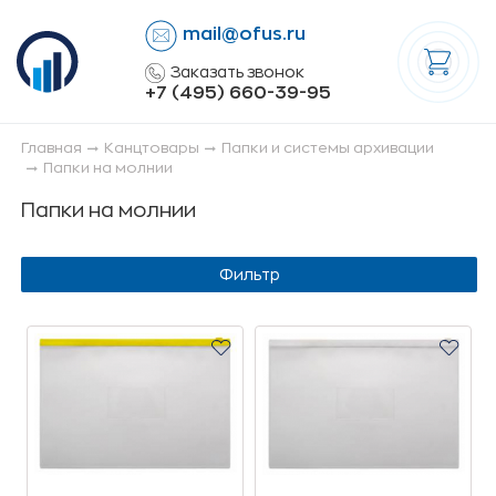
mail@ofus.ru
lose
Заказать звонок
+7 (495) 660-39-95
Главная
Канцтовары
Папки и системы архивации
Папки на молнии
Папки на молнии
Фильтр