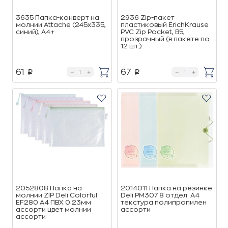
3635 Папка-конверт на
2936 Zip-пакет
молнии Attache (245х335,
пластиковый ErichKrause
синий), А4+
PVC Zip Pocket, B5,
прозрачный (в пакете по
12 шт.)
61
67
p
p
2052808 Папка на
2014011 Папка на резинке
молнии ZIP Deli Colorful
Deli PM307 8 отдел. A4
EF280 A4 ПВХ 0.23мм
текстура полипропилен
ассорти цвет молнии
ассорти
ассорти