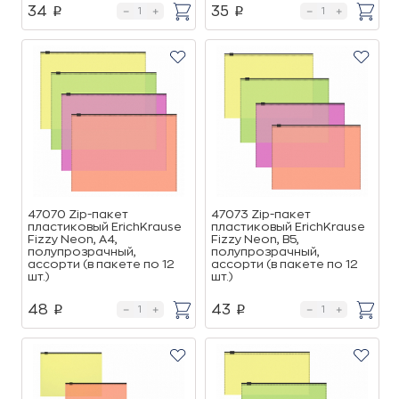
34
35
p
p
47070 Zip-пакет
47073 Zip-пакет
пластиковый ErichKrause
пластиковый ErichKrause
Fizzy Neon, A4,
Fizzy Neon, B5,
полупрозрачный,
полупрозрачный,
ассорти (в пакете по 12
ассорти (в пакете по 12
шт.)
шт.)
48
43
p
p