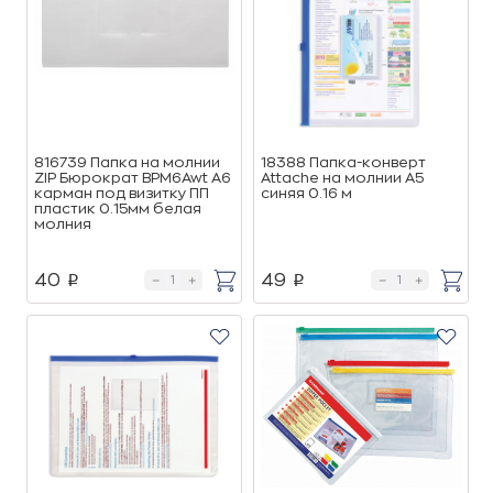
816739 Папка на молнии
18388 Папка-конверт
ZIP Бюрократ BPM6Awt А6
Attache на молнии А5
карман под визитку ПП
синяя 0.16 м
пластик 0.15мм белая
молния
40
49
p
p