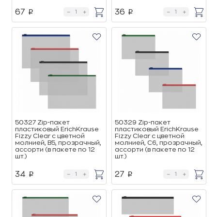
67
36
p
p
50327 Zip-пакет
50329 Zip-пакет
пластиковый ErichKrause
пластиковый ErichKrause
Fizzy Clear c цветной
Fizzy Clear c цветной
молнией, B5, прозрачный,
молнией, C6, прозрачный,
ассорти (в пакете по 12
ассорти (в пакете по 12
шт.)
шт.)
34
27
p
p