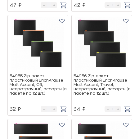
47
42
p
p
54955 Zip-пакет
54956 Zip-пакет
пластиковый ErichKrause
пластиковый ErichKrause
Matt Accent, C6,
Matt Accent, Travel,
непрозрачный, ассорти (в
непрозрачный, ассорти (в
пакете по 12 шт.)
пакете по 12 шт.)
32
34
p
p