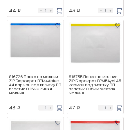
44
43
p
p
816726 Папка на молнии
816735 Папка на молнии
ZIP Бюрократ BPM4Ablue
ZIP Бюрократ BPM5Ayel А5
А4 карман под визитку ПП
карман под визитку ПП
пластик 0.15мм синяя
пластик 0.15мм желтая
молния
молния
43
47
p
p