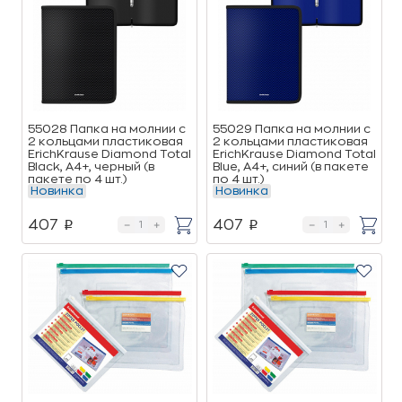
55028 Папка на молнии c
55029 Папка на молнии c
2 кольцами пластиковая
2 кольцами пластиковая
ErichKrause Diamond Total
ErichKrause Diamond Total
Black, A4+, черный (в
Blue, A4+, синий (в пакете
пакете по 4 шт.)
по 4 шт.)
Новинка
Новинка
407
407
p
p