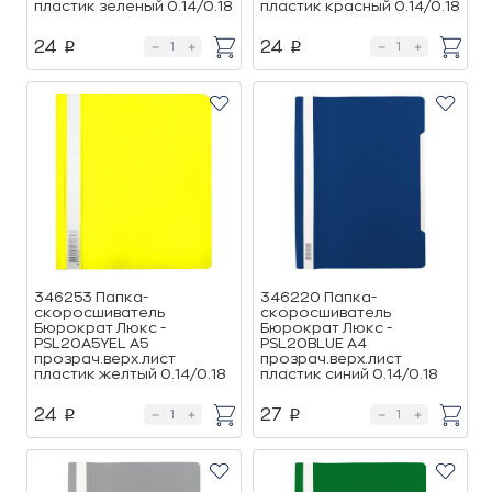
пластик зеленый 0.14/0.18
пластик красный 0.14/0.18
24
24
p
p
346253 Папка-
346220 Папка-
скоросшиватель
скоросшиватель
Бюрократ Люкс -
Бюрократ Люкс -
PSL20A5YEL A5
PSL20BLUE A4
прозрач.верх.лист
прозрач.верх.лист
пластик желтый 0.14/0.18
пластик синий 0.14/0.18
24
27
p
p