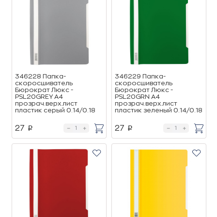
346228 Папка-
346229 Папка-
скоросшиватель
скоросшиватель
Бюрократ Люкс -
Бюрократ Люкс -
PSL20GREY A4
PSL20GRN A4
прозрач.верх.лист
прозрач.верх.лист
пластик серый 0.14/0.18
пластик зеленый 0.14/0.18
27
27
p
p