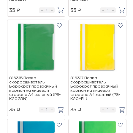
35
35
p
p
816315 Папка-
816317 Папка-
скоросшиватель
скоросшиватель
Бюрократ прозрачный
Бюрократ прозрачный
карман на лицевой
карман на лицевой
стороне А4 зеленый (PS-
стороне А4 желтый (PS-
K20GRN)
K20YEL)
35
35
p
p