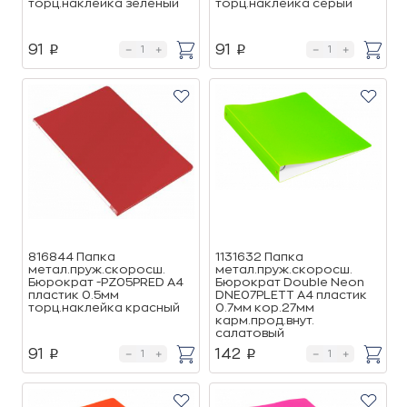
торц.наклейка зеленый
торц.наклейка серый
91
91
p
p
816844 Папка
1131632 Папка
метал.пруж.скоросш.
метал.пруж.скоросш.
Бюрократ -PZ05PRED A4
Бюрократ Double Neon
пластик 0.5мм
DNE07PLETT A4 пластик
торц.наклейка красный
0.7мм кор.27мм
карм.прод.внут.
салатовый
91
142
p
p