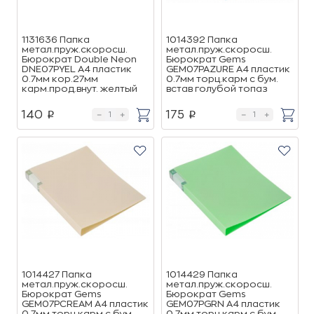
1131636 Папка
1014392 Папка
метал.пруж.скоросш.
метал.пруж.скоросш.
Бюрократ Double Neon
Бюрократ Gems
DNE07PYEL A4 пластик
GEM07PAZURE A4 пластик
0.7мм кор.27мм
0.7мм торц.карм с бум.
карм.прод.внут. желтый
встав голубой топаз
140
175
p
p
1014427 Папка
1014429 Папка
метал.пруж.скоросш.
метал.пруж.скоросш.
Бюрократ Gems
Бюрократ Gems
GEM07PCREAM A4 пластик
GEM07PGRN A4 пластик
0.7мм торц.карм с бум.
0.7мм торц.карм с бум.