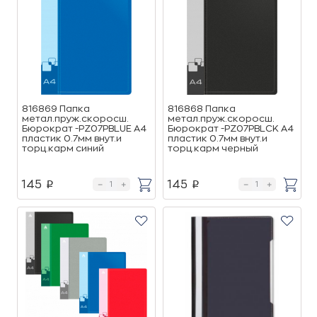
816869 Папка
816868 Папка
метал.пруж.скоросш.
метал.пруж.скоросш.
Бюрократ -PZ07PBLUE A4
Бюрократ -PZ07PBLCK A4
пластик 0.7мм внут.и
пластик 0.7мм внут.и
торц.карм синий
торц.карм черный
145
145
p
p