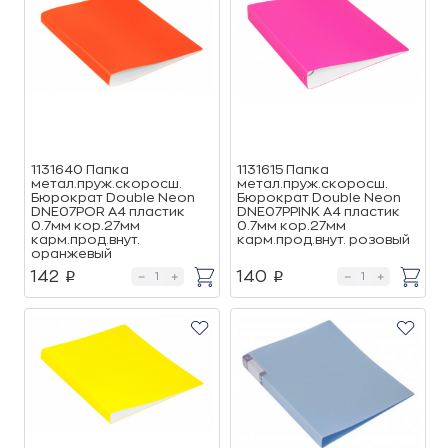
1131640 Папка
1131615 Папка
метал.пруж.скоросш.
метал.пруж.скоросш.
Бюрократ Double Neon
Бюрократ Double Neon
DNE07POR A4 пластик
DNE07PPINK A4 пластик
0.7мм кор.27мм
0.7мм кор.27мм
карм.прод.внут.
карм.прод.внут. розовый
оранжевый
142
140
p
p