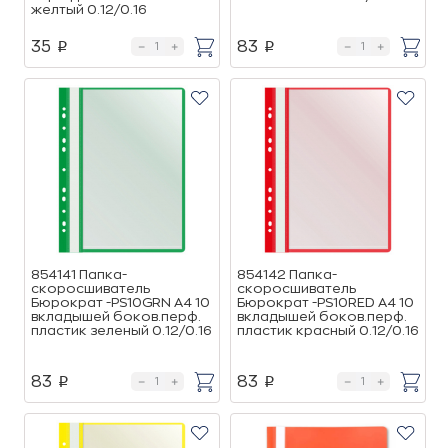
желтый 0.12/0.16
35
83
p
p
854141 Папка-
854142 Папка-
скоросшиватель
скоросшиватель
Бюрократ -PS10GRN A4 10
Бюрократ -PS10RED A4 10
вкладышей боков.перф.
вкладышей боков.перф.
пластик зеленый 0.12/0.16
пластик красный 0.12/0.16
83
83
p
p