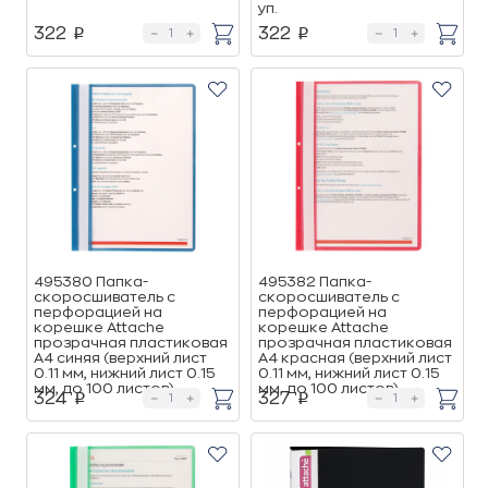
уп.
322
322
p
p
495380 Папка-
495382 Папка-
скоросшиватель с
скоросшиватель с
перфорацией на
перфорацией на
корешке Attache
корешке Attache
прозрачная пластиковая
прозрачная пластиковая
А4 синяя (верхний лист
А4 красная (верхний лист
0.11 мм, нижний лист 0.15
0.11 мм, нижний лист 0.15
мм, до 100 листов)
мм, до 100 листов)
324
327
p
p