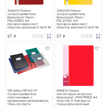
346231 Папка-
346235 Папка-
скоросшиватель
скоросшиватель
Бюрократ Люкс -
Бюрократ Люкс -
PSL20RED A4
PSL20YEL A4
прозрач.верх.лист
прозрач.верх.лист
пластик красный 0.14/0.18
пластик желтый 0.14/0.18
27
27
p
p
17R-5/Ass РЕГИСТР
816872 Папка
Cкоросшиватель
метал.пруж.скоросш.
пластиковый, с
Бюрократ -PZ07PRED A4
пружинным механизмом,
пластик 0.7мм внут.и
17мм, ассорти
торц.карм красный