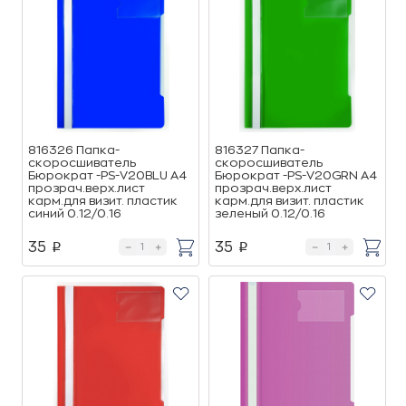
816326 Папка-
816327 Папка-
скоросшиватель
скоросшиватель
Бюрократ -PS-V20BLU A4
Бюрократ -PS-V20GRN A4
прозрач.верх.лист
прозрач.верх.лист
карм.для визит. пластик
карм.для визит. пластик
синий 0.12/0.16
зеленый 0.12/0.16
35
35
p
p