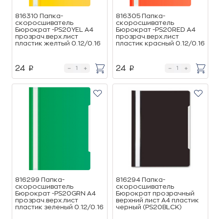
816310 Папка-
816305 Папка-
скоросшиватель
скоросшиватель
Бюрократ -PS20YEL A4
Бюрократ -PS20RED A4
прозрач.верх.лист
прозрач.верх.лист
пластик желтый 0.12/0.16
пластик красный 0.12/0.16
24
24
p
p
816299 Папка-
816294 Папка-
скоросшиватель
скоросшиватель
Бюрократ -PS20GRN A4
Бюрократ прозрачный
прозрач.верх.лист
верхний лист А4 пластик
пластик зеленый 0.12/0.16
черный (PS20BLCK)