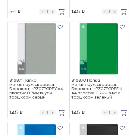
56
145
p
p
816871 Папка
816870 Папка
метал.пруж.скоросш.
метал.пруж.скоросш.
Бюрократ -PZ07PGREY A4
Бюрократ -PZ07PGREEN
пластик 0.7мм внут.и
A4 пластик 0.7мм внут.и
торц.карм серый
торц.карм зеленый
145
145
p
p