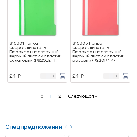
816301 Папка-
816303 Папка-
скоросшиватель
скоросшиватель
Бюрократ прозрачный
Бюрократ прозрачный
верхний лист А4 пластик
верхний лист А4 пластик
салатовый (PS20LETT)
розовый (PS20PINK)
24
24
p
p
Previous
Next
«
1
2
Следующая »
Спецпредложения