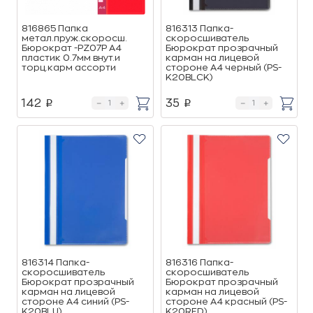
816865 Папка
816313 Папка-
метал.пруж.скоросш.
скоросшиватель
Бюрократ -PZ07P A4
Бюрократ прозрачный
пластик 0.7мм внут.и
карман на лицевой
торц.карм ассорти
стороне А4 черный (PS-
K20BLCK)
142
35
p
p
816314 Папка-
816316 Папка-
скоросшиватель
скоросшиватель
Бюрократ прозрачный
Бюрократ прозрачный
карман на лицевой
карман на лицевой
стороне А4 синий (PS-
стороне А4 красный (PS-
K20BLU)
K20RED)