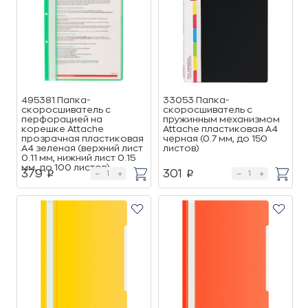
495381 Папка-
33053 Папка-
скоросшиватель с
скоросшиватель с
перфорацией на
пружинным механизмом
корешке Attache
Attache пластиковая А4
прозрачная пластиковая
черная (0.7 мм, до 150
А4 зеленая (верхний лист
листов)
0.11 мм, нижний лист 0.15
мм, до 100 листов)
379
301
p
p