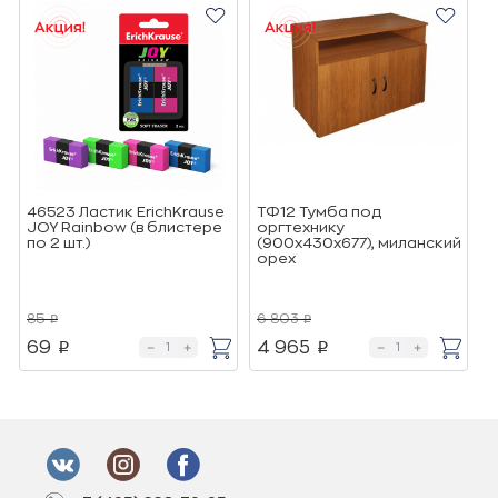
46523 Ластик ErichKrause
ТФ12 Тумба под
I
JOY Rainbow (в блистере
оргтехнику
И
по 2 шт.)
(900х430х677), миланский
(
орех
85
6 803
2
p
p
69
4 965
p
p