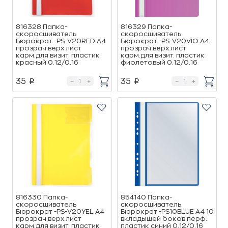
816328 Папка-
816329 Папка-
скоросшиватель
скоросшиватель
Бюрократ -PS-V20RED A4
Бюрократ -PS-V20VIO A4
прозрач.верх.лист
прозрач.верх.лист
карм.для визит. пластик
карм.для визит. пластик
красный 0.12/0.16
фиолетовый 0.12/0.16
35
35
p
p
816330 Папка-
854140 Папка-
скоросшиватель
скоросшиватель
Бюрократ -PS-V20YEL A4
Бюрократ -PS10BLUE A4 10
прозрач.верх.лист
вкладышей боков.перф.
карм.для визит. пластик
пластик синий 0.12/0.16