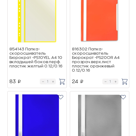
854143 Папка-
816302 Папка-
скоросшиватель
скоросшиватель
Бюрократ -PS10YEL A4 10
Бюрократ -PS20OR A4
вкладышей боков.перф.
прозрач.верх.лист
пластик желтый 0.12/0.16
пластик оранжевый
0.12/0.16
83
24
p
p