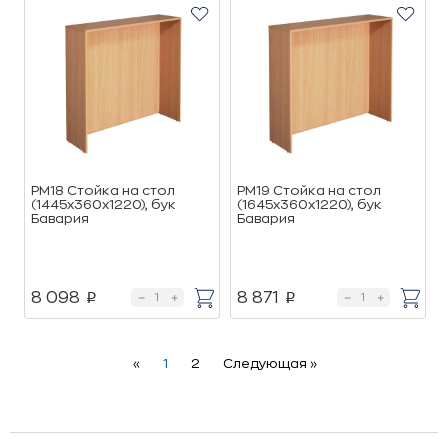
РМ18 Стойка на стол
РМ19 Стойка на стол
(1445х360х1220), бук
(1645х360х1220), бук
Бавария
Бавария
8 098
8 871
p
p
Previous
Next
«
1
2
Следующая »