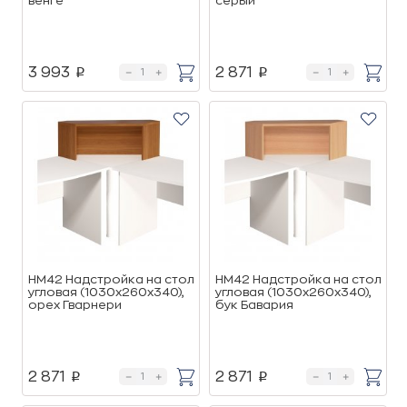
венге
cерый
3 993
2 871
p
p
НМ42 Надстройка на стол
НМ42 Надстройка на стол
угловая (1030х260х340),
угловая (1030х260х340),
орех Гварнери
бук Бавария
2 871
2 871
p
p