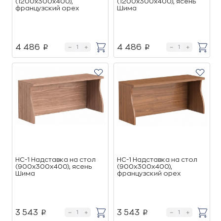
(1200х300х400),
(1200х300х400), ясень
французский орех
Шима
4 486
4 486
p
p
НС-1 Надставка на стол
НС-1 Надставка на стол
(900х300х400), ясень
(900х300х400),
Шима
французский орех
3 543
3 543
p
p