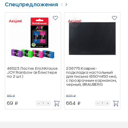
Спецпредложения
46523 Ластик ErichKrause
236775 Коврик-
I
JOY Rainbow (в блистере
подкладка настольный
И
по 2 шт.)
для письма (650Ч450 мм),
(
с прозрачным карманом,
черный, BRAUBERG
85
691
2
p
p
69
664
p
p