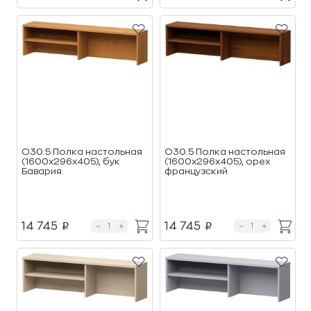
О30.5 Полка настольная
О30.5 Полка настольная
(1600х296х405), бук
(1600х296х405), орех
Бавария
французский
14 745
14 745
p
p