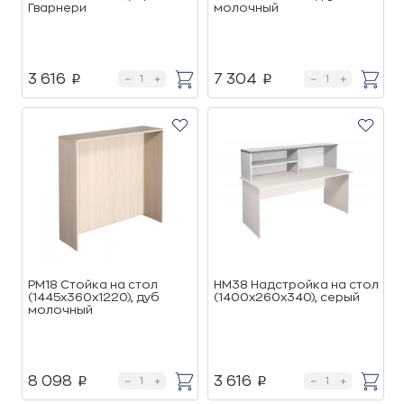
Гварнери
молочный
3 616
7 304
p
p
РМ18 Стойка на стол
НМ38 Надстройка на стол
(1445х360х1220), дуб
(1400х260х340), cерый
молочный
8 098
3 616
p
p