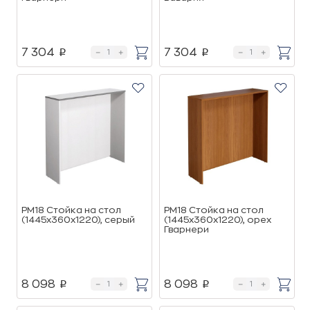
7 304
7 304
p
p
РМ18 Стойка на стол
РМ18 Стойка на стол
(1445х360х1220), cерый
(1445х360х1220), орех
Гварнери
8 098
8 098
p
p