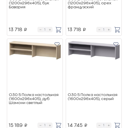
(1200х296х405), бук
(1200х296х405), орех
Бавария
французский
13 718
13 718
p
p
О30.5 Полка настольная
О30.5 Полка настольная
(1600х296х405), дуб
(1600х296х405), серый
Шамони светлый
15 189
14 745
p
p