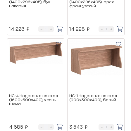
(1400х296х405), бук
(1400х296х405), орех
Бавария
французский
14 228
14 228
p
p
НС-4 Надставка на стол
НС-1 Надставка на стол
(1600х300х400), ясень
(900х300х400), белый
Шима
4 685
3 543
p
p