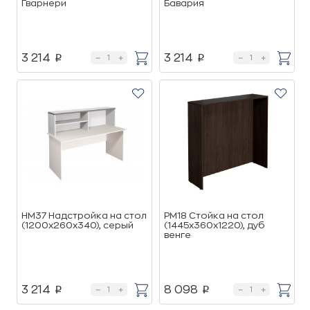
Гварнери
Бавария
3 214
3 214
p
p
НМ37 Надстройка на стол
РМ18 Стойка на стол
(1200х260х340), cерый
(1445х360х1220), дуб
венге
3 214
8 098
p
p