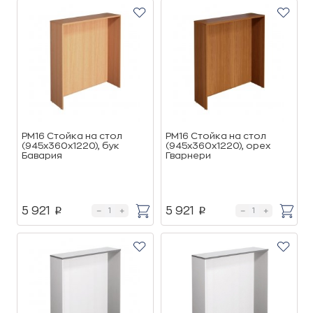
РМ16 Стойка на стол
РМ16 Стойка на стол
(945х360х1220), бук
(945х360х1220), орех
Бавария
Гварнери
5 921
5 921
p
p