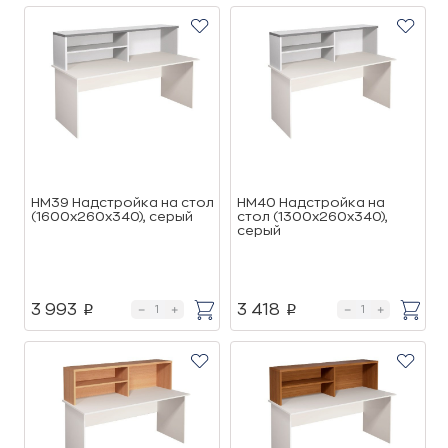
НМ39 Надстройка на стол
НМ40 Надстройка на
(1600х260х340), cерый
стол (1300х260х340),
cерый
3 993
3 418
p
p