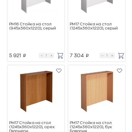
РМ16 Стойка на стол
РМ17 Стойка на стол
(945х360х1220), cерый
(1245х360х1220), cерый
5 921
7 304
p
p
РМ17 Стойка на стол
РМ17 Стойка на стол
(1245х360х1220), орех
(1245х360х1220), бук
Гварнери
Бавария