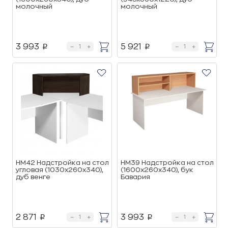
молочный
молочный
3 993
5 921
p
p
НМ42 Надстройка на стол
НМ39 Надстройка на стол
угловая (1030х260х340),
(1600х260х340), бук
дуб венге
Бавария
2 871
3 993
p
p