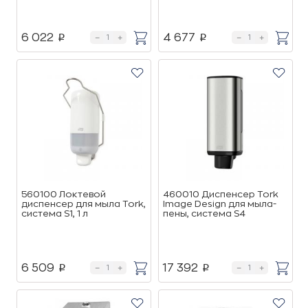
6 022
4 677
p
p
560100 Локтевой
460010 Диспенсер Tork
диспенсер для мыла Tork,
Image Design для мыла-
система S1, 1 л
пены, система S4
6 509
17 392
p
p