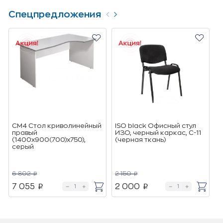
Спецпредложения
СМ4 Стол криволинейный
ISO black Офисный стул
Т
правый
ИЗО, черный каркас, C-11
о
(1400х900(700)х750),
(черная ткань)
(
cерый
о
6 802
2 150
6
p
p
7 055
2 000
4
p
p