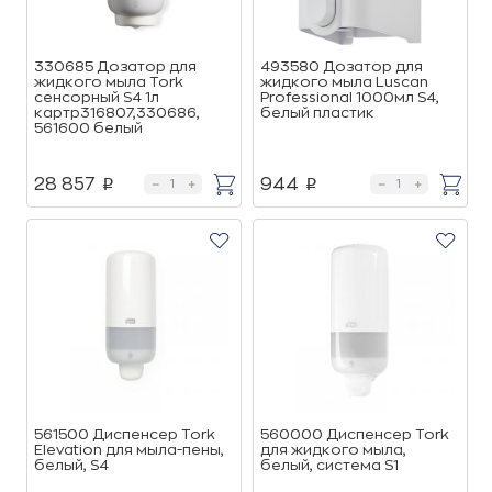
330685 Дозатор для
493580 Дозатор для
жидкого мыла Tork
жидкого мыла Luscan
сенсорный S4 1л
Professional 1000мл S4,
картр316807,330686,
белый пластик
561600 белый
28 857
944
p
p
561500 Диспенсер Tork
560000 Диспенсер Tork
Elevation для мыла-пены,
для жидкого мыла,
белый, S4
белый, система S1