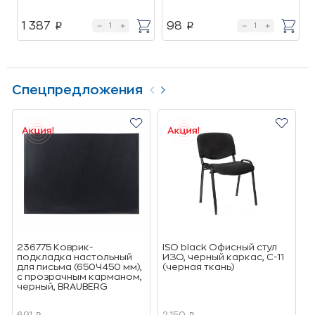
1 387
98
p
p
Спецпредложения
236775 Коврик-
ISO black Офисный стул
Т
подкладка настольный
ИЗО, черный каркас, C-11
о
для письма (650Ч450 мм),
(черная ткань)
(
с прозрачным карманом,
о
черный, BRAUBERG
691
2 150
6