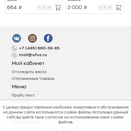
p
p
664
2 000
4
p
p
+7 (495) 660-39-95
mail@ofus.ru
Мой кабинет
Отследить заказ
Отложенные товары
Меню
Прайс-лист
Новости
С целью предоставления наиболее оперативного обслуживания
Отзывы
на данном сайте используются cookie-файлы. Используя данный
Карта сайта
сайт, вы даете свое согласие на использование нами cookie-
Форма связи
файлов.