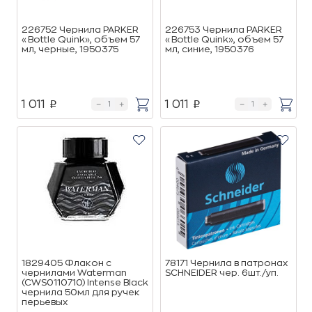
226752 Чернила PARKER
226753 Чернила PARKER
«Bottle Quink», объем 57
«Bottle Quink», объем 57
мл, черные, 1950375
мл, синие, 1950376
1 011
1 011
p
p
1829405 Флакон с
78171 Чернила в патронах
чернилами Waterman
SCHNEIDER чер. 6шт./уп.
(CWS0110710) Intense Black
чернила 50мл для ручек
перьевых