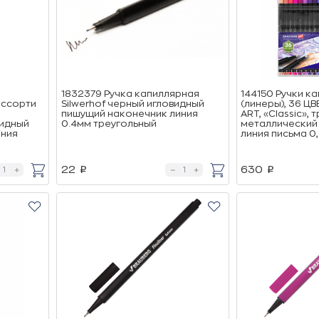
1832379 Ручка капиллярная
144150 Ручки к
ассорти
Silwerhof черный игловидный
(линеры), 36 Ц
пишущий наконечник линия
ART, «Classic»,
видный
0.4мм треугольный
металлический
иния
линия письма 0
22
630
p
p