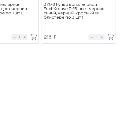
пиллярная
37176 Ручка капиллярная
, цвет чернил
ErichKrause F-15, цвет чернил:
е по 1 шт.)
синий, черный, красный (в
блистере по 3 шт.)
216
p