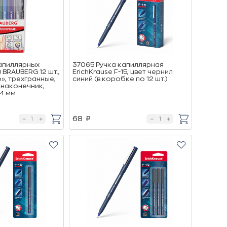
апиллярных
37065 Ручка капиллярная
 BRAUBERG 12 шт.,
ErichKrause F-15, цвет чернил
», трехгранные,
синий (в коробке по 12 шт.)
 наконечник,
,4 мм
68
p