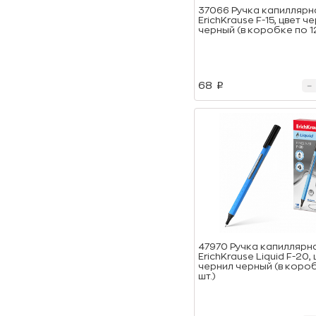
37066 Ручка капиллярн
ErichKrause F-15, цвет ч
черный (в коробке по 12
68
p
47970 Ручка капиллярн
ErichKrause Liquid F-20,
чернил черный (в короб
шт.)