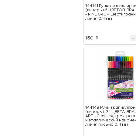
144141 Ручки капиллярн
(линеры) 6 ЦВЕТОВ, BR
«FINE 040», шестигранн
линия 0,4 мм
150
p
144148 Ручки капилляр
(линеры), 24 ЦВЕТА, BR
ART «Classic», трехгран
металлический наконеч
линия письма 0,4 мм