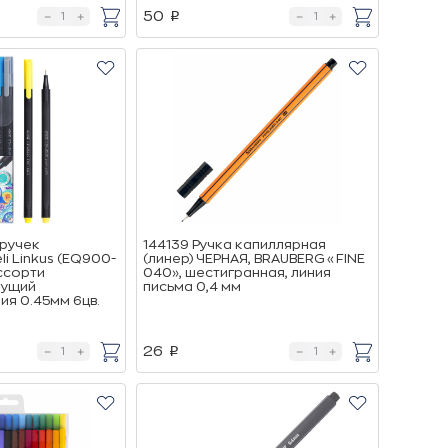
50
p
 ручек
144139 Ручка капиллярная
i Linkus (EQ900-
(линер) ЧЕРНАЯ, BRAUBERG «FINE
ссорти
040», шестигранная, линия
шущий
письма 0,4 мм
ия 0.45мм 6цв.
26
p