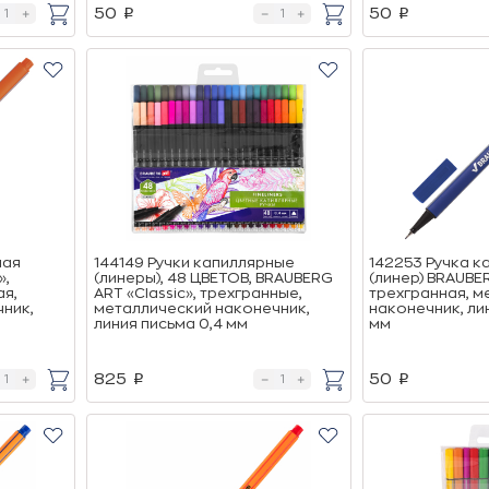
50
50
p
p
ная
144149 Ручки капиллярные
142253 Ручка к
»,
(линеры), 48 ЦВЕТОВ, BRAUBERG
(линер) BRAUBE
ая,
ART «Classic», трехгранные,
трехгранная, м
ник,
металлический наконечник,
наконечник, ли
линия письма 0,4 мм
мм
825
50
p
p