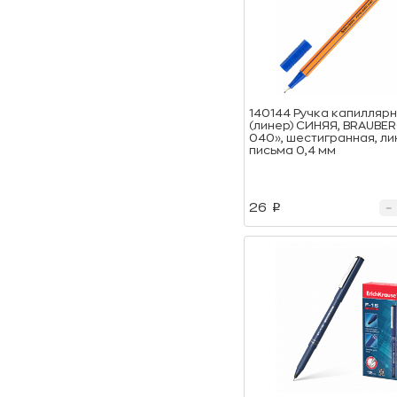
140144 Ручка капилляр
(линер) СИНЯЯ, BRAUBER
040», шестигранная, ли
письма 0,4 мм
26
p