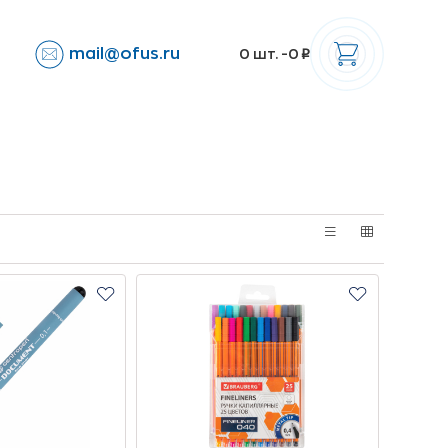
mail@ofus.ru
0
шт. -
0
p