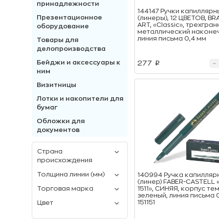
принадлежности
144147 Ручки капиллярн
Презентационное
(линеры), 12 ЦВЕТОВ, B
ART, «Classic», трехгран
оборудование
металлический наконеч
линия письма 0,4 мм
Товары для
делопроизводства
Бейджи и аксесcуары к
277
p
ним
Визитницы
Лотки и накопители для
бумаг
Обложки для
документов
Страна
происхождения
Толщина линии (мм)
140994 Ручка капилляр
(линер) FABER-CASTELL 
1511», СИНЯЯ, корпус те
Торговая марка
зеленый, линия письма 0
151151
Цвет