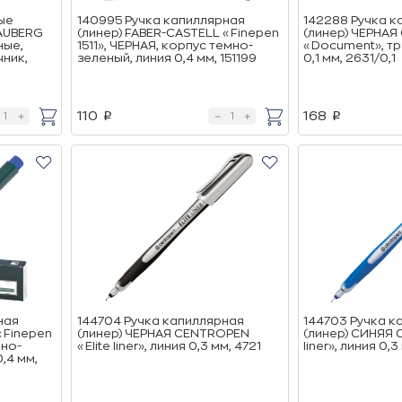
ые
140995 Ручка капиллярная
142288 Ручка к
RAUBERG
(линер) FABER-CASTELL «Finepen
(линер) ЧЕРНА
ные,
1511», ЧЕРНАЯ, корпус темно-
«Document», тр
ник,
зеленый, линия 0,4 мм, 151199
0,1 мм, 2631/0,1
110
168
p
p
ная
144704 Ручка капиллярная
144703 Ручка к
«Finepen
(линер) ЧЕРНАЯ CENTROPEN
(линер) СИНЯЯ 
мно-
«Elite liner», линия 0,3 мм, 4721
liner», линия 0,3
,4 мм,