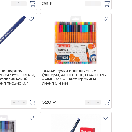
26
p
апиллярная
144146 Ручки капиллярные
RG «Aero», СИНЯЯ,
(линеры) 40 ЦВЕТОВ, BRAUBERG
еталлический
«FINE 040», шестигранные,
ния письма 0,4
линия 0,4 мм
520
p