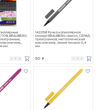
апиллярные
142258 Ручка капиллярная
ВЕТОВ, BRAUBERG
(линер) BRAUBERG «Aero», СЕРАЯ,
 трехгранные,
трехгранная, металлический
 наконечник,
наконечник, линия письма 0,4
,4 мм
мм
50
p