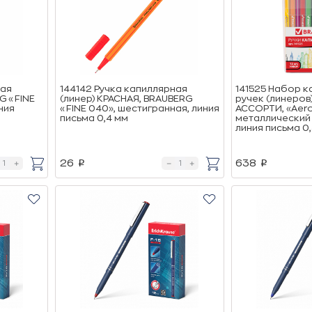
ная
144142 Ручка капиллярная
141525 Набор к
G «FINE
(линер) КРАСНАЯ, BRAUBERG
ручек (линеров)
ния
«FINE 040», шестигранная, линия
АССОРТИ, «Aero
письма 0,4 мм
металлический
линия письма 0
26
638
p
p