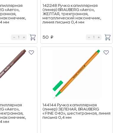
апиллярная
142248 Ручка капиллярная
G «Aero»,
(линер) BRAUBERG «Aero»,
ранная,
ЖЕЛТАЯ, трехгранная,
 наконечник,
металлический наконечник,
,4 мм
линия письма 0,4 мм
50
p
апиллярная
144144 Ручка капиллярная
G «Aero»,
(линер) ЗЕЛЕНАЯ, BRAUBERG
рехгранная,
«FINE 040», шестигранная, линия
 наконечник,
письма 0,4 мм
,4 мм