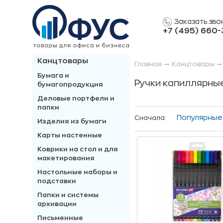
Заказать зво
+7 (495) 660
Канцтовары
Главная
Канцтовары
Бумага и
Ручки капиллярны
бумагопродукция
Деловые портфели и
папки
Популярные
Сначала:
Изделия из бумаги
Карты настенные
Коврики на стол и для
макетирования
Настольные наборы и
подставки
Папки и системы
архивации
Письменные