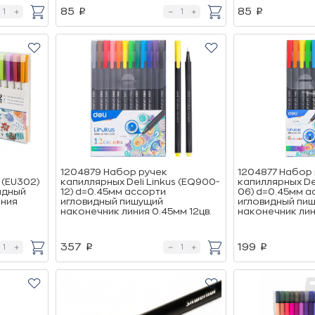
85
85
p
p
1204879 Набор ручек
1204877 Набор
a (EU302)
капиллярных Deli Linkus (EQ900-
капиллярных Del
идный
12) d=0.45мм ассорти
06) d=0.45мм а
иния
игловидный пишущий
игловидный пи
наконечник линия 0.45мм 12цв.
наконечник лин
357
199
p
p