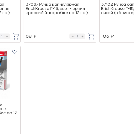
ая
37067 Ручка капиллярная
37102 Ручка ка
ернил
ErichKrause F-15, цвет чернил
ErichKrause F-15
 шт.)
красный (в коробке по 12 шт.)
синий (в блистер
68
103
p
p
ая
 цвет
ке по 12