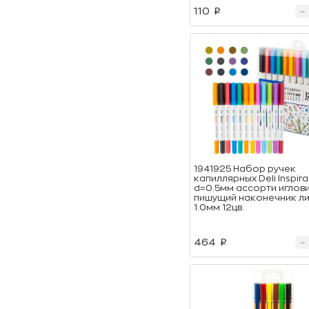
110
p
1941925 Набор ручек
капиллярных Deli Inspir
d=0.5мм ассорти иглов
пишущий наконечник л
1.0мм 12цв.
464
p