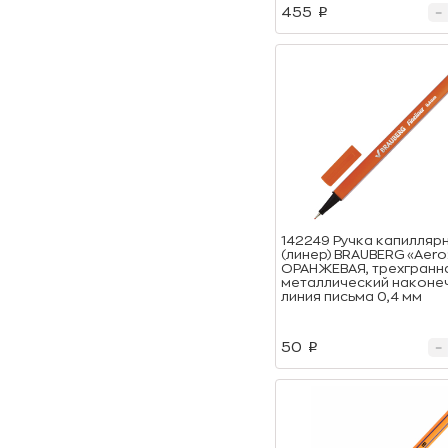
455
p
142249 Ручка капилляр
(линер) BRAUBERG «Aero
ОРАНЖЕВАЯ, трехгранн
металлический наконеч
линия письма 0,4 мм
50
p