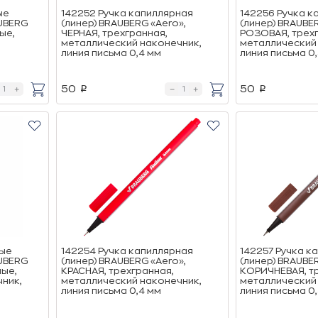
ые
142252 Ручка капиллярная
142256 Ручка к
AUBERG
(линер) BRAUBERG «Aero»,
(линер) BRAUBER
ые,
ЧЕРНАЯ, трехгранная,
РОЗОВАЯ, трехг
металлический наконечник,
металлический
линия письма 0,4 мм
линия письма 0
50
50
p
p
ные
142254 Ручка капиллярная
142257 Ручка к
AUBERG
(линер) BRAUBERG «Aero»,
(линер) BRAUBER
ные,
КРАСНАЯ, трехгранная,
КОРИЧНЕВАЯ, т
ник,
металлический наконечник,
металлический
линия письма 0,4 мм
линия письма 0