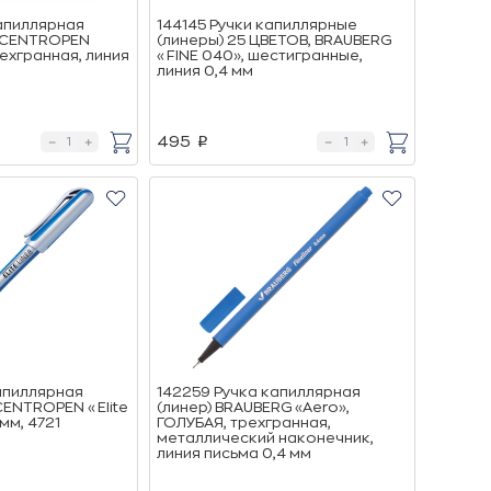
апиллярная
144145 Ручки капиллярные
Я CENTROPEN
(линеры) 25 ЦВЕТОВ, BRAUBERG
ехгранная, линия
«FINE 040», шестигранные,
линия 0,4 мм
495
p
апиллярная
142259 Ручка капиллярная
CENTROPEN «Elite
(линер) BRAUBERG «Aero»,
 мм, 4721
ГОЛУБАЯ, трехгранная,
металлический наконечник,
линия письма 0,4 мм