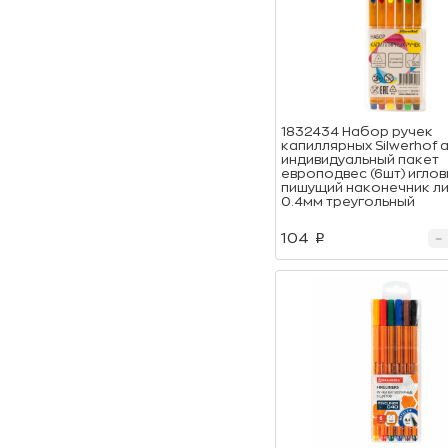
1832434 Набор ручек
капиллярных Silwerhof 
индивидуальный пакет
европодвес (6шт) игло
пишущий наконечник л
0.4мм треугольный
104
p