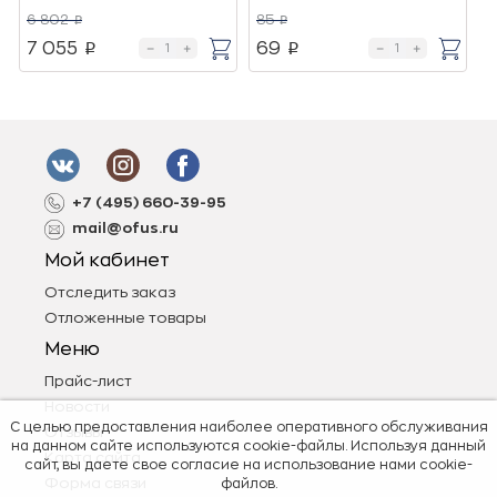
6 802
85
7
p
p
7 055
69
p
p
+7 (495) 660-39-95
mail@ofus.ru
Мой кабинет
Отследить заказ
Отложенные товары
Меню
Прайс-лист
Новости
С целью предоставления наиболее оперативного обслуживания
Отзывы
на данном сайте используются cookie-файлы. Используя данный
Карта сайта
сайт, вы даете свое согласие на использование нами cookie-
Форма связи
файлов.