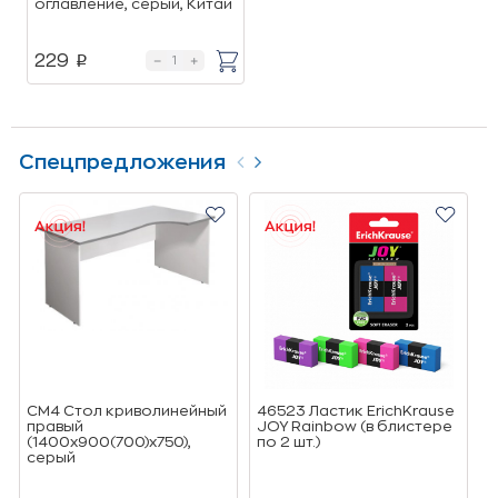
оглавление, серый, Китай
229
p
Спецпредложения
СМ4 Стол криволинейный
46523 Ластик ErichKrause
5
правый
JOY Rainbow (в блистере
E
(1400х900(700)х750),
по 2 шт.)
F
cерый
т