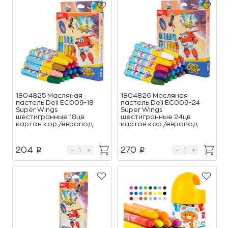
1804825 Масляная
1804826 Масляная
пастель Deli EC009-18
пастель Deli EC009-24
Super Wings
Super Wings
шестигранные 18цв.
шестигранные 24цв.
картон.кор./европод.
картон.кор./европод.
204
270
p
p