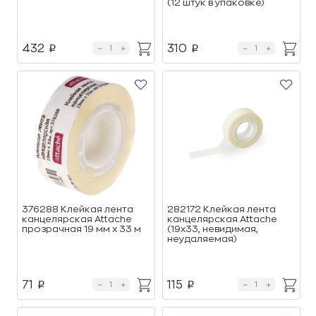
(12 штук в упаковке)
432
310
p
p
376288 Клейкая лента
282172 Клейкая лента
канцелярская Attache
канцелярская Attache
прозрачная 19 мм x 33 м
(19x33, невидимая,
неудаляемая)
71
115
p
p