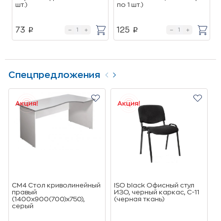
шт.)
по 1 шт.)
73
125
p
p
Спецпредложения
СМ4 Стол криволинейный
ISO black Офисный стул
4
правый
ИЗО, черный каркас, C-11
J
(1400х900(700)х750),
(черная ткань)
п
cерый