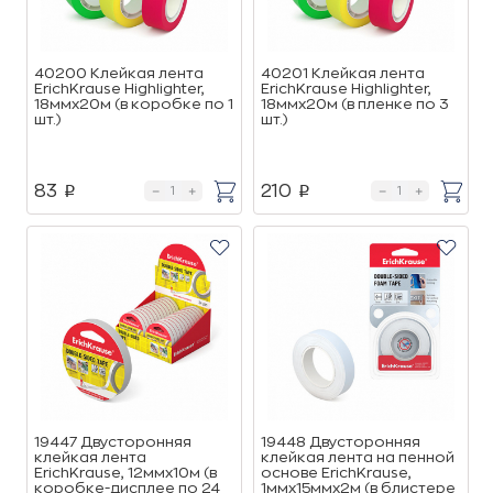
40200 Клейкая лента
40201 Клейкая лента
ErichKrause Highlighter,
ErichKrause Highlighter,
18ммх20м (в коробке по 1
18ммх20м (в пленке по 3
шт.)
шт.)
83
210
p
p
19447 Двусторонняя
19448 Двусторонняя
клейкая лента
клейкая лента на пенной
ErichKrause, 12ммх10м (в
основе ErichKrause,
коробке-дисплее по 24
1ммx15ммx2м (в блистере