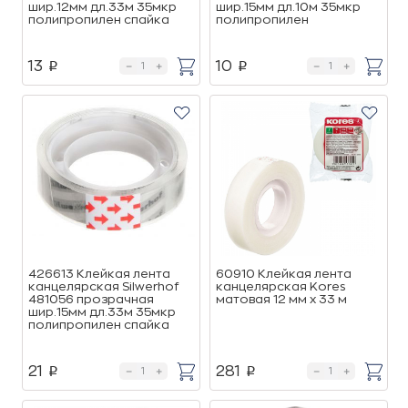
шир.12мм дл.33м 35мкр
шир.15мм дл.10м 35мкр
полипропилен спайка
полипропилен
13
10
p
p
426613 Клейкая лента
60910 Клейкая лента
канцелярская Silwerhof
канцелярская Kores
481056 прозрачная
матовая 12 мм x 33 м
шир.15мм дл.33м 35мкр
полипропилен спайка
21
281
p
p