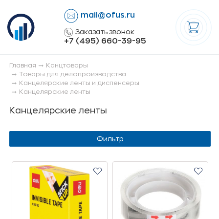
mail@ofus.ru
lose
Заказать звонок
+7 (495) 660-39-95
Главная
Канцтовары
Товары для делопроизводства
Канцелярские ленты и диспенсеры
Канцелярские ленты
Канцелярские ленты
Фильтр