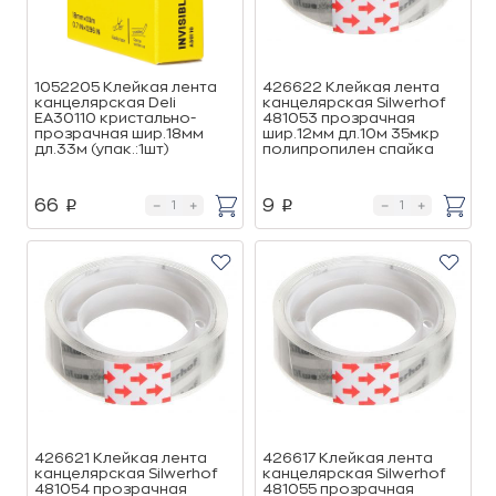
1052205 Клейкая лента
426622 Клейкая лента
канцелярская Deli
канцелярская Silwerhof
EA30110 кристально-
481053 прозрачная
прозрачная шир.18мм
шир.12мм дл.10м 35мкр
дл.33м (упак.:1шт)
полипропилен спайка
66
9
p
p
426621 Клейкая лента
426617 Клейкая лента
канцелярская Silwerhof
канцелярская Silwerhof
481054 прозрачная
481055 прозрачная