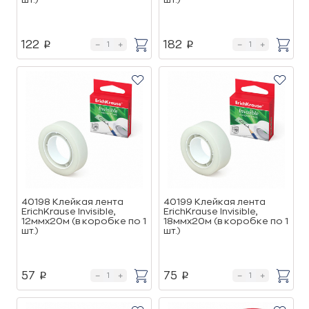
122
182
p
p
40198 Клейкая лента
40199 Клейкая лента
ErichKrause Invisible,
ErichKrause Invisible,
12ммх20м (в коробке по 1
18ммх20м (в коробке по 1
шт.)
шт.)
57
75
p
p