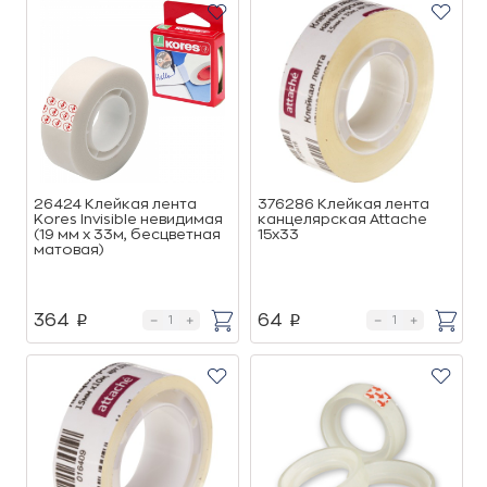
26424 Клейкая лента
376286 Клейкая лента
Kores Invisible невидимая
канцелярская Attache
(19 мм х 33м, бесцветная
15х33
матовая)
364
64
p
p