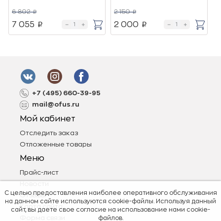
6 802
2 150
8
p
p
7 055
2 000
p
p
+7 (495) 660-39-95
mail@ofus.ru
Мой кабинет
Отследить заказ
Отложенные товары
Меню
Прайс-лист
Новости
С целью предоставления наиболее оперативного обслуживания
Отзывы
на данном сайте используются cookie-файлы. Используя данный
Карта сайта
сайт, вы даете свое согласие на использование нами cookie-
Форма связи
файлов.